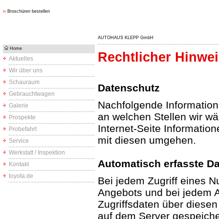
Broschüren bestellen
AUTOHAUS KLEPP GmbH
Home
Rechtlicher Hinwe
Aktuelles
Wir über uns
Schauraum
Datenschutz
Gebrauchtwagen
Nachfolgende Information
Galerie
an welchen Stellen wir w
Prospekte
Internet-Seite Informatio
Probefahrt
mit diesen umgehen.
Service
Werkstatt / Inspektion
Automatisch erfasste D
Kontakt
toyota.de
Bei jedem Zugriff eines N
Angebots und bei jedem A
Zugriffsdaten über diesen
auf dem Server gespeicher