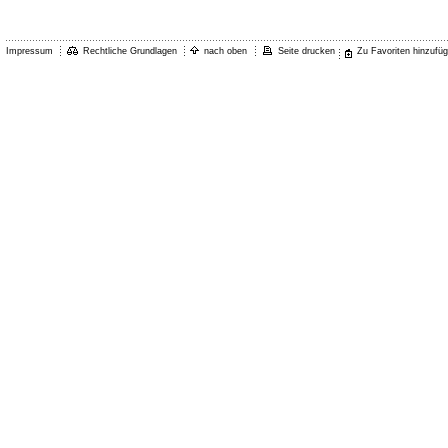
Impressum
Rechtliche Grundlagen
nach oben
Seite drucken
Zu Favoriten hinzufü