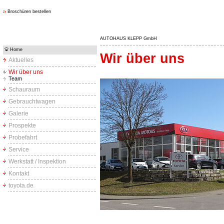
Broschüren bestellen
AUTOHAUS KLEPP GmbH
Home
Wir über uns
Aktuelles
Wir über uns
Team
Schauraum
Gebrauchtwagen
Galerie
Prospekte
Probefahrt
Service
Werkstatt / Inspektion
Kontakt
toyota.de