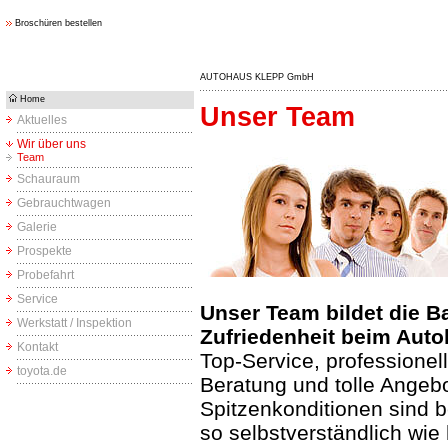
Broschüren bestellen
AUTOHAUS KLEPP GmbH
Home
Unser Team
Aktuelles
Wir über uns
Team
Schauraum
Gebrauchtwagen
Galerie
Prospekte
Probefahrt
Service
Unser Team bildet die Ba
Werkstatt / Inspektion
Zufriedenheit beim Auto
Kontakt
Top-Service, professionell
toyota.de
Beratung und tolle Angeb
Spitzenkonditionen sind 
so selbstverständlich wie